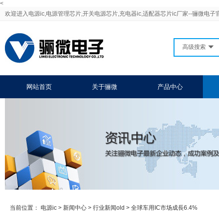
<
欢迎进入电源ic,电源管理芯片,开关电源芯片,充电器ic,适配器芯片ic厂家--骊微电子
高级搜索
网站首页
关于骊微
产品中心
当前位置：
电源ic
>
新闻中心
>
行业新闻old
>
全球车用IC市场成長6.4%