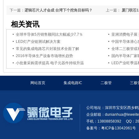
下一篇：
逻辑芯片人才会成 台湾下个挖角目标吗？
上一篇：
厦门联芯1
相关资讯
全球半导体5月销售额同比大幅减少7.7％
亚洲消费电子展 
LED灯产业链测试解决方案
中国半导体潜心
常见的集成电路芯片封装技术全面了解
全球二三极管或将
2016半导体生产设备市场增长趋势
国内半导体厂家
小批量采购需求提高 电子元器件持续升温
LED产业旺季温
网站首页
集成电路IC
二极管
三极
公司地址：深圳市宝安区西乡鹤洲
企业邮箱：
dunianhua@leweit
手机：13808858392 QQ：28
备案号：粤ICP备13042061号