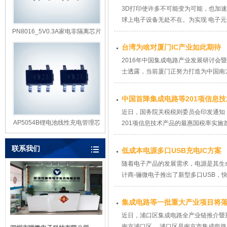
3D打印使许多不可能变为可能，也加
球上电子设备无处不在。为实现 电子元件
PN8016_5V0.3A家电非隔离芯片
台湾为啥对厦门IC产业如此期待
2016年中国集成电路产业发展研讨会
士透露，当前厦门正努力打造为中国南方
中国首降集成电路等201项信息
近日，国务院关税税则委员会印发通知，
AP5054B锂电池线性充电管理芯
201项信息技术产品的最惠国税率实施首
片
联系我们
低成本电源多口USB充电IC方案
随着电子产品的发展需求，电源是其生
计商-骊微电子推出了新型多口USB，快速
集成电路等一批重大产业项目将
近日，浦口区集成电路全产业链推介暨
南京浦口区。 浦口区是南京市集成电路产