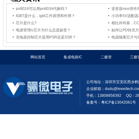
pn8024可以用pn8034代换吗？
逆变器mos管作
IGBT是什么，igbt工作原理和作用？
小功率5V适配
芯片是什么?
相比肖特基，CC
电源管理ic芯片为什么总是缺货？
如何让PD快充
充电器控制芯片是用PSR还是SSR？
电源隔离芯片与
网站首页
集成电路IC
二极管
三极
公司地址：深圳市宝安区西乡鹤
企业邮箱：
dudu@leweitech.c
手机：13808858392 QQ：28
备案号：粤ICP备13042061号