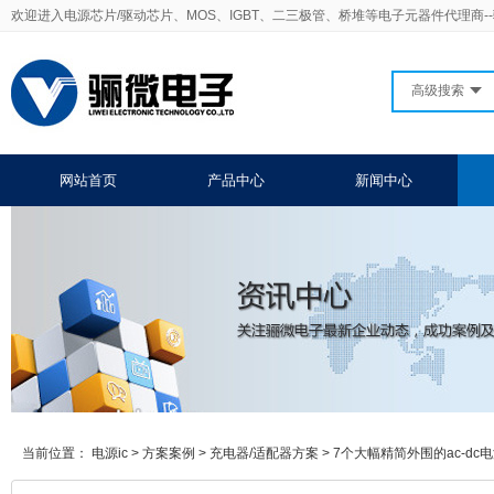
欢迎进入电源芯片/驱动芯片、MOS、IGBT、二三极管、桥堆等电子元器件代理商-
高级搜索
网站首页
产品中心
新闻中心
当前位置：
电源ic
>
方案案例
>
充电器/适配器方案
>
7个大幅精简外围的ac-dc