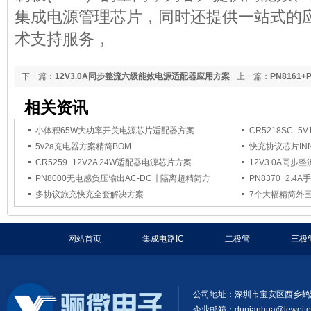
集成电源管理芯片，同时还提供一站式的
术支持服务，
下一篇：
12V3.0A同步整流六级能效电源适配器应用方案
上一篇：
PN8161
源应用方案
相关资讯
小体积65W大功率开关电源芯片适配器方案
CR5218SC_5
5v2a充电器方案精简BOM
快充协议芯片INN2
CR5259_12V2A 24W适配器电源芯片方案
12V3.0A同
PN8000无电感负压输出AC-DC非隔离超精简方
PN8370_2.
多协议旅充快充全套解决方案
7个大幅精简外围
网站首页
集成电路IC
二极管
三极
公司地址：深圳市宝安区西乡鹤
企业邮箱：
dunianhua@leweit