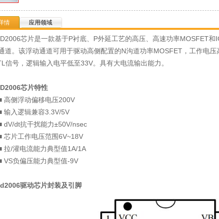
详情
应用领域
2006芯片是一款基于P衬底、P外延工艺的高压、高速功率MOSFET和
通道。该浮动通道可用于驱动高侧配置的N沟道功率MOSFET，工作电压高
TTL信号，逻辑输入电平低至33V。具有大电流输出能力。
2006芯片特性
高侧浮动偏移电压200V
输入逻辑兼容3.3V/5V
dV/dt抗干扰能力±50V/nsec
芯片工作电压范围6V~18V
拉/灌电流能力典型值1A/1A
VS负偏压能力典型值-9V
2006驱动芯片封装及引脚