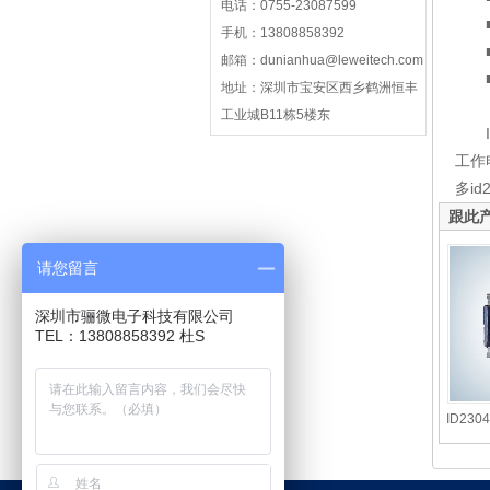
电话：0755-23087599
■
手机：13808858392
■
邮箱：dunianhua@leweitech.com
■ 
地址：深圳市宝安区西乡鹤洲恒丰
工业城B11栋5楼东
ID
工作
多i
跟此
请您留言
深圳市骊微电子科技有限公司
TEL：13808858392 杜S
ID23