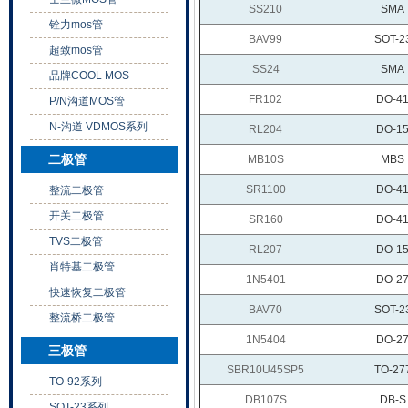
SS210
SMA
铨力mos管
BAV99
SOT-2
超致mos管
SS24
SMA
品牌COOL MOS
FR102
DO-4
P/N沟道MOS管
N-沟道 VDMOS系列
RL204
DO-1
二极管
MB10S
MBS
SR1100
DO-4
整流二极管
开关二极管
SR160
DO-4
TVS二极管
RL207
DO-1
肖特基二极管
1N5401
DO-2
快速恢复二极管
BAV70
SOT-2
整流桥二极管
1N5404
DO-2
三极管
SBR10U45SP5
TO-27
TO-92系列
DB107S
DB-S
SOT-23系列