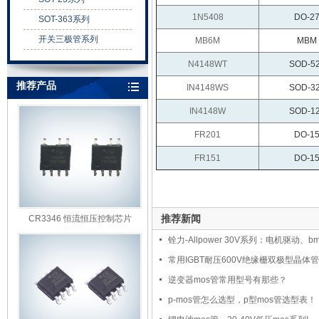
1N5408
DO-2
SOT-363系列
开关三极管系列
MB6M
MBM
N4148WT
SOD-5
推荐产品
IN4148WS
SOD-3
IN4148W
SOD-1
FR201
DO-1
FR151
DO-1
推荐新闻
CR3346 恒流恒压控制芯片
铨力-Allpower 30V系列：电机驱动、bm
常用IGBT耐压600V绝缘栅双极型晶体
逆变器mos管常用型号有那些？
p-mos管怎么选型，p型mos管选型表！