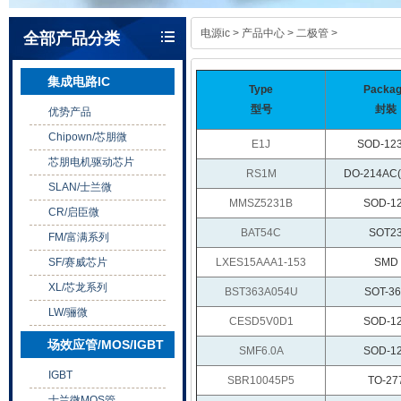
电源ic
>
产品中心
>
二极管
>
全部产品分类
集成电路IC
Type
Packa
型号
封裝
优势产品
Chipown/芯朋微
E1J
SOD-12
芯朋电机驱动芯片
RS1M
DO-214AC
SLAN/士兰微
MMSZ5231B
SOD-1
CR/启臣微
BAT54C
SOT2
FM/富满系列
SF/赛威芯片
LXES15AAA1-153
SMD
XL/芯龙系列
BST363A054U
SOT-3
LW/骊微
CESD5V0D1
SOD-1
场效应管/MOS/IGBT
SMF6.0A
SOD-1
IGBT
SBR10045P5
TO-27
士兰微MOS管