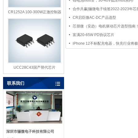
锂电池mos管，30-40V低压mos系列!
合作共赢|骊微电子续签2022-2023年
CR1252A 100-300W正激控制器
芯片
CR启臣微AC-DC产品选型
芯朋微（安趋）电机驱动芯片选型指南
富满20-65W PD协议芯片
iPhone 12不标配充电器，快充行业将
UCC28C43国产替代芯片
AP8262C
联系我们
深圳市骊微电子科技有限公司