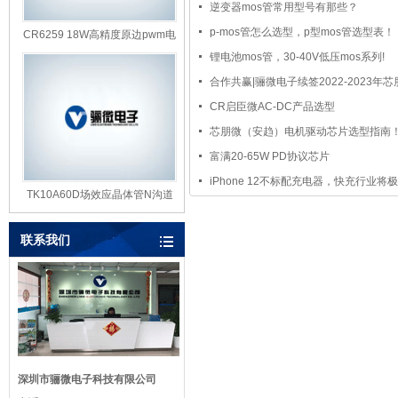
逆变器mos管常用型号有那些？
p-mos管怎么选型，p型mos管选型表！
CR6259 18W高精度原边pwm电
源开
锂电池mos管，30-40V低压mos系列!
合作共赢|骊微电子续签2022-2023年
CR启臣微AC-DC产品选型
芯朋微（安趋）电机驱动芯片选型指南
富满20-65W PD协议芯片
iPhone 12不标配充电器，快充行业将
TK10A60D场效应晶体管N沟道
mos管
联系我们
深圳市骊微电子科技有限公司