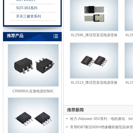
SOT-363系列
开关三极管系列
XL2596_降压型直流电源变换
XL
推荐产品
器芯片XL2596
XL1513_降压型直流电源变换
XL
器芯片XL1513
CR6890A 反激电源控制IC
推荐新闻
铨力-Allpower 30V系列：电机驱动、bm
常用IGBT耐压600V绝缘栅双极型晶体