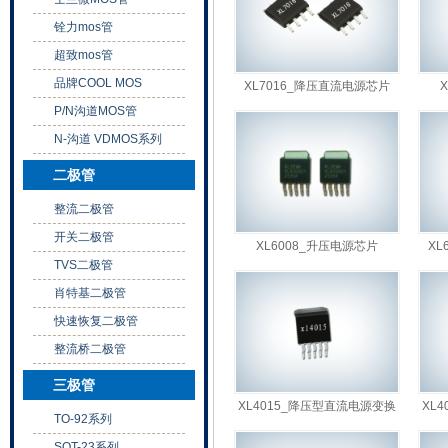
铨力mos管
超致mos管
品牌COOL MOS
XL7016_降压直流电源芯片
XL7016
P/N沟道MOS管
N-沟道 VDMOS系列
二极管
整流二极管
开关二极管
XL6008_升压电源芯片
XL
TVS二极管
XL6008
肖特基二极管
快速恢复二极管
整流桥二极管
三极管
XL4015_降压型直流电源变换
XL
TO-92系列
器芯片XL4015
SOT-23系列