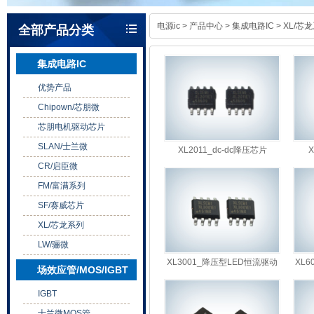
电源ic
>
产品中心
>
集成电路IC
>
XL/芯
全部产品分类
集成电路IC
优势产品
Chipown/芯朋微
芯朋电机驱动芯片
SLAN/士兰微
XL2011_dc-dc降压芯片
CR/启臣微
XL2011
FM/富满系列
SF/赛威芯片
XL/芯龙系列
LW/骊微
XL3001_降压型LED恒流驱动
XL6
场效应管/MOS/IGBT
芯片 XL3001
IGBT
士兰微MOS管