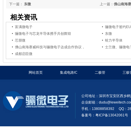
下一篇：
东微
上一篇：
佛山南海
销售全线电源芯片
相关资讯
富满微电子
骊微电子签约EU
骊微电子与芯龙半导体携手共创辉煌
东微
芯朋微
铨力半导体
佛山南海赛威科技与骊微电子达成合作协议，
士兰微、骊微电
成都启臣微
网站首页
集成电路IC
二极管
三极
公司地址：深圳市宝安区西乡鹤
企业邮箱：
dudu@leweitech.c
手机：13808858392 QQ：28
备案号：粤ICP备13042061号