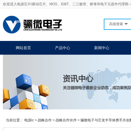
欢迎进入电源芯片/驱动芯片、MOS、IGBT、二三极管、桥堆等电子元器件代理商-
高级搜索
网站首页
产品中心
新闻中心
当前位置：
电源ic
>
战略合作
>
战略合作伙伴
>
骊微电子与芯龙半导体携手共创