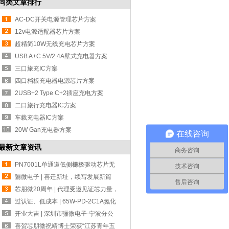
同类文章排行
AC-DC开关电源管理芯片方案
12v电源适配器芯片方案
超精简10W无线充电芯片方案
USB A+C 5V/2.4A壁式充电器方案
三口旅充IC方案
四口档板充电器电源芯片方案
2USB+2 Type C+2插座充电方案
二口旅行充电器IC方案
车载充电器IC方案
20W Gan充电器方案
在线咨询
最新文章资讯
商务咨询
PN7001L单通道低侧栅极驱动芯片无
技术咨询
缝代换 UC
骊微电子 | 喜迁新址，续写发展新篇
售后咨询
章！
芯朋微20周年 | 代理受邀见证芯力量，
共赴
过认证、低成本 | 65W-PD-2C1A氮化
镓设计方
开业大吉 | 深圳市骊微电子-宁波分公
司！
喜贺芯朋微祝靖博士荣获“江苏青年五