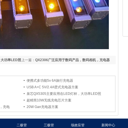
，大功率LED照
上一篇：
QX2306广泛应用于数码产品，数码相机，充电器
等。
便携式多功能5v 6A旅行充电器
USB A+C 5V/2.4A壁式充电器方案
泉芯QX5305主要应用在LED灯杯，大功率LED照
超精简10W无线充电芯片方案
机，充电
20W Gan充电器方案
二极管
三极管
场效应管
新闻中心