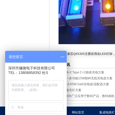
下一篇：
泉芯QX5305主要应用在LED灯杯
请您留言
明
相关资讯
深圳市骊微电子科技有限公司
TEL：13808858392 杜S
2USB+2 Type C+2插座充电方案
四合一多功能15W闹钟无线充电器方案
2C+1A 65W GaN充电器/适配器方案
三口旅充IC方案
QX2306广泛应用于数码产品，数码相
网站首页
集成电路IC