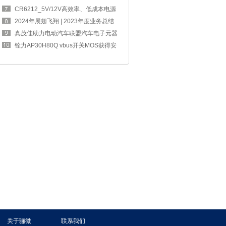
四奖章
CR6212_5V/12V高效率、低成本电源
方案，完
2024年展翅飞翔 | 2023年度业务总结
交流大
真茂佳助力电动汽车联盟汽车电子元器
件工作
铨力AP30H80Q vbus开关MOS获得安
克67W 2C1A
关于骊微
联系我们