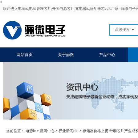
<
欢迎进入电源ic,电源管理芯片,开关电源芯片,充电器ic,适配器芯片ic厂家--骊微电子
高级搜索
网站首页
关于骊微
产品中心
当前位置：
电源ic
>
新闻中心
>
行业新闻old
>
存储器价格上扬 带动芯片产业成