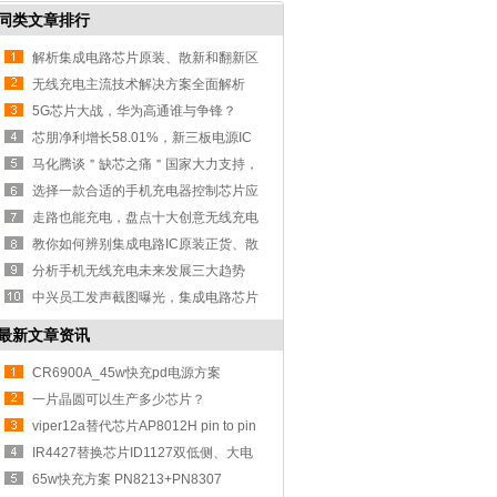
同类文章排行
解析集成电路芯片原装、散新和翻新区
别
无线充电主流技术解决方案全面解析
5G芯片大战，华为高通谁与争锋？
芯朋净利增长58.01%，新三板电源IC
厂商业绩
马化腾谈＂缺芯之痛＂国家大力支持，
中国芯
选择一款合适的手机充电器控制芯片应
考虑那
走路也能充电，盘点十大创意无线充电
新技术
教你如何辨别集成电路IC原装正货、散
装和翻
分析手机无线充电未来发展三大趋势
中兴员工发声截图曝光，集成电路芯片
发展陷
最新文章资讯
CR6900A_45w快充pd电源方案
一片晶圆可以生产多少芯片？
viper12a替代芯片AP8012H pin to pin
兼容不
IR4427替换芯片ID1127双低侧、大电
流驱动，
65w快充方案 PN8213+PN8307