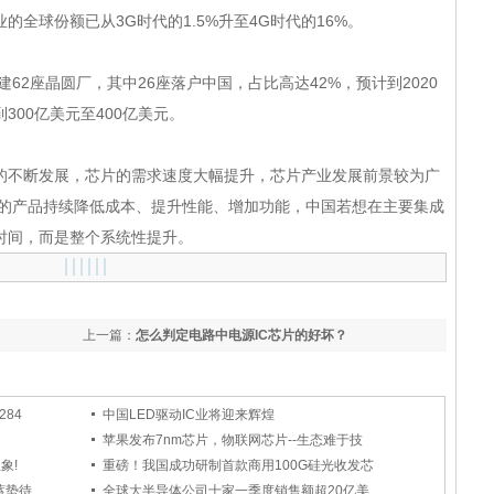
全球份额已从3G时代的1.5%升至4G时代的16%。
2座晶圆厂，其中26座落户中国，占比高达42%，预计到2020
00亿美元至400亿美元。
不断发展，芯片的需求速度大幅提升，芯片产业发展前景较为广
路的产品持续降低成本、提升性能、增加功能，中国若想在主要集成
时间，而是整个系统性提升。
上一篇：
怎么判定电路中电源IC芯片的好坏？
84
中国LED驱动IC业将迎来辉煌
苹果发布7nm芯片，物联网芯片--生态难于技
象!
重磅！我国成功研制首款商用100G硅光收发芯
蓄势待
全球大半导体公司十家一季度销售额超20亿美