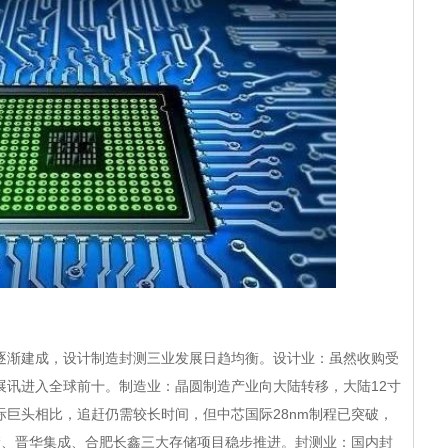
:
渐建成，设计制造封测三业发展日趋均衡。设计业：虽然收购受
展讯进入全球前十。制造业：晶圆制造产业向大陆转移，大陆12寸
巨头相比，追赶仍需较长时间，但中芯国际28nm制程已突破，
储、晋华集成、合肥长鑫三大存储项目稳步推进。封测业：国内封