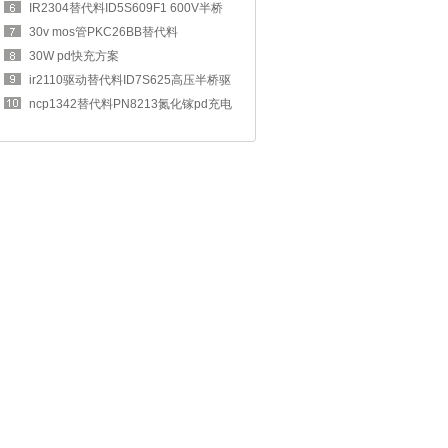
IR2304替代料ID5S609F1 600V半桥
驱动芯片
30v mos管PKC26BB替代料
SVG032R4NL5
30W pd快充方案
PN8165+PN8307H(A)
ir2110驱动替代料ID7S625高压半桥驱
动芯片
ncp1342替代料PN8213氮化镓pd充电
器芯片