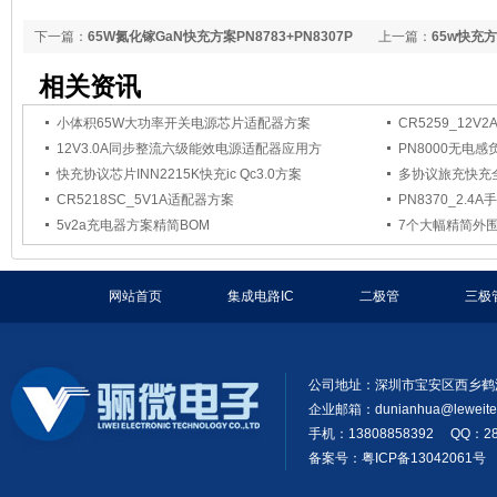
下一篇：
65W氮化镓GaN快充方案PN8783+PN8307P
上一篇：
65w快充方案
相关资讯
小体积65W大功率开关电源芯片适配器方案
CR5259_12
12V3.0A同步整流六级能效电源适配器应用方
PN8000无电
快充协议芯片INN2215K快充ic Qc3.0方案
多协议旅充快充
CR5218SC_5V1A适配器方案
PN8370_2.
5v2a充电器方案精简BOM
7个大幅精简外围
网站首页
集成电路IC
二极管
三极
公司地址：深圳市宝安区西乡鹤
企业邮箱：
dunianhua@leweit
手机：13808858392 QQ：28
备案号：粤ICP备13042061号