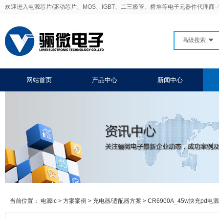
欢迎进入电源芯片/驱动芯片、MOS、IGBT、二三极管、桥堆等电子元器件代理商-
高级搜索
网站首页
产品中心
新闻中心
当前位置：
电源ic
>
方案案例
>
充电器/适配器方案
>
CR6900A_45w快充pd电