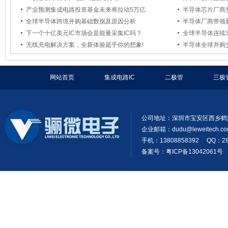
产业预测集成电路投资基金未来将拉动5万亿
半导体芯片厂商
全球半导体跨境并购基础数据及原因分析
半导体厂商带领
下一个十亿美元IC市场会是能量采集IC吗？
全球半导体连续3
无线充电解决方案，全新体验超乎你的想象!
半导体全球并购交
网站首页
集成电路IC
二极管
三极
公司地址：深圳市宝安区西乡鹤
企业邮箱：
dudu@leweitech.c
手机：13808858392 QQ：28
备案号：粤ICP备13042061号