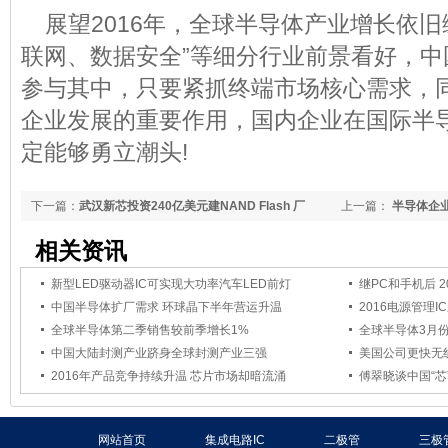
展望2016年，全球半导体产业增长依旧
联网、数据安全”等细分行业前景看好，中
参与其中，只要紧抓终端市场核心需求，
企业发展的重要作用，国内企业在国际半
定能够勇立潮头!
下一篇：
武汉新芯投资240亿美元建NAND Flash 厂
上一篇：
半导体企
相关资讯
新型LED驱动器IC可实现大功率汽车LED前灯
继PC和手机后 
中国半导体扩厂需求 环球晶下半年营运升温
2016电源管理
全球半导体第二季销售较前季增长1%
全球半导体3月份
中国大陆封测产业跻身全球封测产业三强
美国公司更快无
2016年产品竞争持续升温 芯片市场却暗流涌
傅翠晓谈中国“
网站首页
集成电路IC
二极管
三极