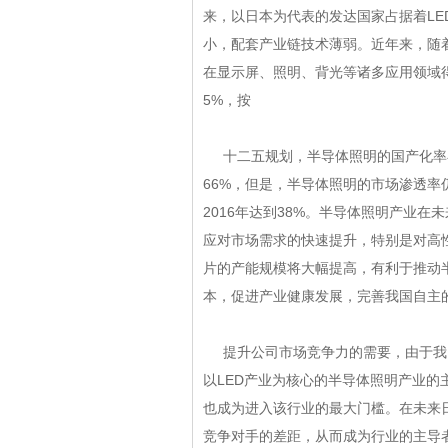
来，以日本为代表的发达国家占据着LE
小，配套产业链技术薄弱。近年来，随
在显示屏、照明、背光等诸多应用领域得
5%，按
十二五规划，半导体照明的国产化率在2
66%，但是，半导体照明的市场渗透率仍
2016年达到38%。半导体照明产业在
应对市场需求的快速提升，特别是对高
片的产能规模将大幅提高，有利于推动
本，促进产业健康发展，完善我国自主
提升公司市场竞争力的需要，由于我
以LED产业为核心的半导体照明产业的
也成为进入该行业的最大门槛。在未来
竞争对手的差距，从而成为行业的主导