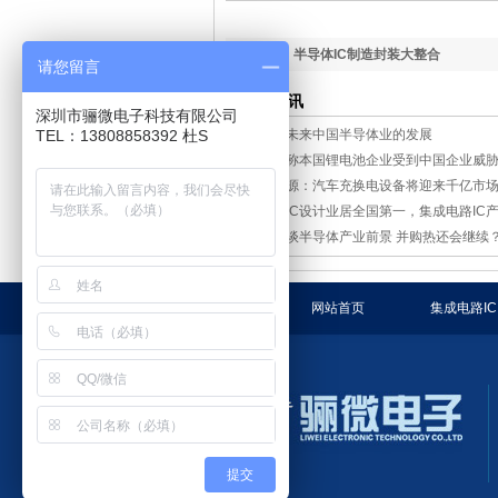
下一篇：
半导体IC制造封装大整合
请您留言
相关资讯
深圳市骊微电子科技有限公司
TEL：13808858392 杜S
分析未来中国半导体业的发展
韩媒称本国锂电池企业受到中国企业威
新能源：汽车充换电设备将迎来千亿市
深圳IC设计业居全国第一，集成电路IC
专家谈半导体产业前景 并购热还会继续
网站首页
集成电路IC
提交