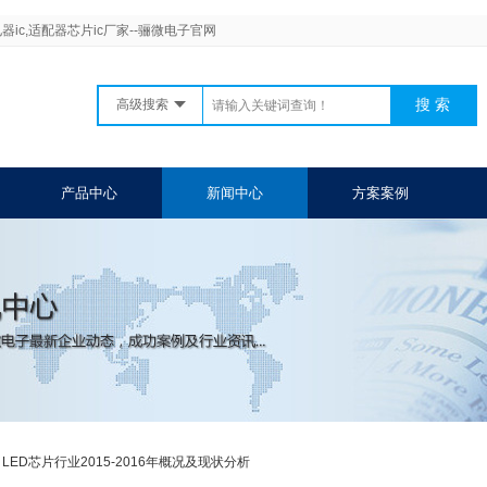
器ic,适配器芯片ic厂家--骊微电子官网
高级搜索
产品中心
新闻中心
方案案例
>
LED芯片行业2015-2016年概况及现状分析