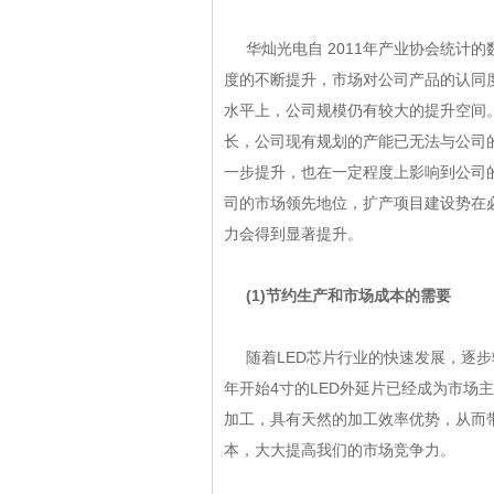
华灿光电自 2011年产业协会统计的
度的不断提升，市场对公司产品的认同
水平上，公司规模仍有较大的提升空间
长，公司现有规划的产能已无法与公司
一步提升，也在一定程度上影响到公司
司的市场领先地位，扩产项目建设势在
力会得到显著提升。
(1)节约生产和市场成本的需要
随着LED芯片行业的快速发展，逐步转
年开始4寸的LED外延片已经成为市场
加工，具有天然的加工效率优势，从而
本，大大提高我们的市场竞争力。