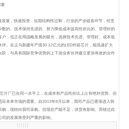
需要
高速发展，快速投资，短期结构性过剩，行业的产业链各环节，经竞
少数的、技术保持先进的、努力降低成本提高性价比的、管理好的
客户，也正在用战略发展的眼光，选择技术先进、管理好、成本低
伴。在义乌新建年产值30.12亿元的LED外延芯片，能迅速扩大
台阶，与具有国际竞争优势的上下游业务伙伴建立更加有效的合作
芯片
厂已在同一水平上，在成本和产品性价比上占有绝对优势。但
应未来市场的需要。自2013年8月以来，我司产品已逐渐进入韩
采购，现转向我司采购。但现在产能不足，供货有影响。而错过此
公司的发展将受到严重的影响。