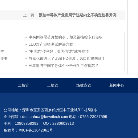
上一篇：
预估半导体产业发展于短期内之不确定性将升高
中兴刚签署芯片禁购令，却又被指控专利侵权
胁
LED灯产业链测试解决方案
场空
“中国芯”传利好，美国信“芯”或将崩溃
产业要
当氮化镓遇上了USB PD普及，风口即将来临！
？
三星欲与中国半导体企业合作生产逻辑芯片
二极管
三极管
场效应管
新闻中心
公司地址：深圳市宝安区西乡鹤洲恒丰工业城B11栋5楼东
企业邮箱：
dunianhua@leweitech.com
电话：0755-23087599
手机：13808858392 QQ：2880603813
备案号：粤ICP备13042061号