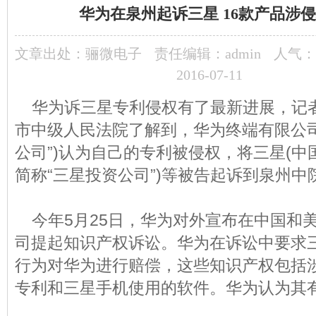
华为在泉州起诉三星 16款产品涉侵
文章出处：
骊微电子
责任编辑：admin
人气：
2016-07-11
华为诉三星专利侵权有了最新进展，记
市中级人民法院了解到，华为终端有限公司
公司”)认为自己的专利被侵权，将三星(中
简称“三星投资公司”)等被告起诉到泉州中院
今年5月25日，华为对外宣布在中国和
司提起知识产权诉讼。华为在诉讼中要求
行为对华为进行赔偿，这些知识产权包括
专利和三星手机使用的软件。华为认为其