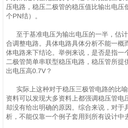
压电路，稳压二极管的稳压值比输出电压低0.
个PN结）。
至于基准电压为输出电压的一半，估计
合调整电路。具体电路具体分析不能一概
体电路来下结论。举例来说，是否是指一
二极管简单串联型稳压电路，稳压管所提
出电压高0.7V？
实际上这种对于稳压三极管电路的比喻
资料可以发现大多资料上都强调稳压管电
却没有给出明确的原因。综合来说，对于
析，不能仅靠一个例子套用到所有设计中