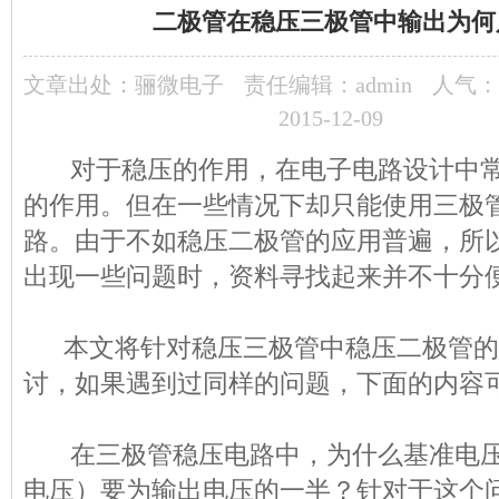
二极管在稳压三极管中输出为何
文章出处：
骊微电子
责任编辑：admin
人气：
2015-12-09
对于稳压的作用，在电子电路设计中
的作用。但在一些情况下却只能使用三极
路。由于不如稳压二极管的应用普遍，所
出现一些问题时，资料寻找起来并不十分
本文将针对稳压三极管中稳压二极管的
讨，如果遇到过同样的问题，下面的内容
在三极管稳压电路中，为什么基准电压
电压）要为输出电压的一半？针对于这个