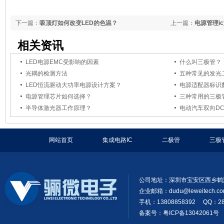
下一篇：
吸顶灯如何改变LED的色温？
上一篇：
电源管理i
相关资讯
LED电源EMC受影响的因素
什么叫三极管？
光耦的检测方法
五种常见的发光
LED恒流驱动大功率电源设计方案？
电源适配器标识
电源管理芯片如何选择？
三种常用的三极
半导体激光器工作原理？
电动汽车双向DC
网站首页
集成电路IC
二极管
三极
公司地址：深圳市宝安区西乡鹤
企业邮箱：
dudu@leweitech.c
手机：13808858392 QQ：28
备案号：粤ICP备13042061号