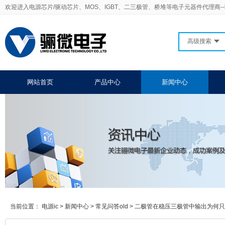
欢迎进入电源芯片/驱动芯片、MOS、IGBT、二三极管、桥堆等电子元器件代理商-
高级搜索
网站首页
产品中心
新闻中心
当前位置：
电源ic
>
新闻中心
>
常见问答old
>
二极管在稳压三极管中输出为何只