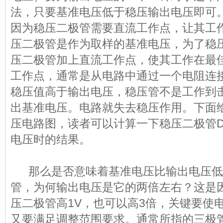
法，只要基准电压低于稳压输出电压即可
因为稳压二极管需要直流工作点，让其工
压二极管是作为取样的基准电压，为了稳
压二极管加上直流工作点，使其工作在最
工作点，通常是从电路中通过一个电阻连
稳压值高于输出电压，稳压管不是工作到
出基准电压。电路就失去稳压作用。下面
压电路图，读者可以计算一下稳压二极管D
电压时的结果。
那么是否意味着基准电压比输出电压低就
管，为何输出电压是它的两倍左右？这是
压
二极管
高1V，也可以高3倍，关键要使
又要满足调整范围要求。通常所指的三极