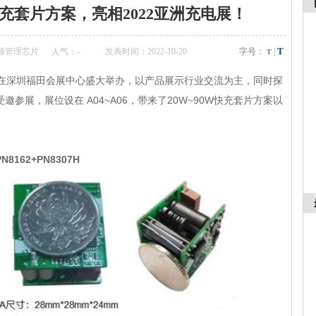
快充套片方案，亮相2022亚洲充电展！
T
源管理芯片
人气：
-
发表时间：2022-10-20
字号：
|
T
日在深圳福田会展中心盛大举办，以产品展示行业交流为主，同时探
参展，展位设在 A04~A06，带来了20W~90W快充套片方案以
162+PN8307H