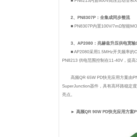
■ PN8213内置800V高压启动管
2、PN8307P：全集成同步整
■ PN8307P内置100V/7mΩ智
3、AP2080：兆赫兹升压供电
■ AP2080采用1.5MHz开关频率
PN8213 供电范围控制在11-40V，提
高频QR 65W PD快充应用方案由PN8
SuperJunction器件，具有高环路
亮点。
► 高频QR 90W PD快充应用方案PN82