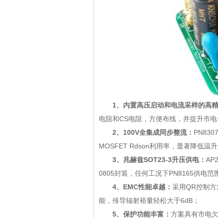
1、内置高压启动和电流采样的高
电阻和CS电阻，方便布线，并提升
2、100V全集成同步整流：
PN83
MOSFET Rdson利用率，显著降
3、兆赫兹SOT23-3升压供电：
A
0805封装，任何工况下PN8165供电
4、EMC性能卓越：
采用QR控制方
能，传导辐射裕量轻松大于6dB；
5、保护功能丰富：
方案具有市电