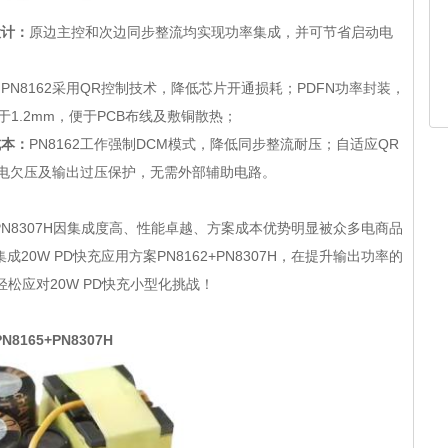
设计：
原边主控和次边同步整流均实现功率集成，并可节省启动电
：
PN8162采用QR控制技术，降低芯片开通损耗；PDFN功率封装，
大于1.2mm，便于PCB布线及敷铜散热；
成本：
PN8162工作强制DCM模式，降低同步整流耐压；自适应QR
市电欠压及输出过压保护，无需外部辅助电路。
+PN8307H因集成度高、性能卓越、方案成本优势明显被众多电商品
0W PD快充应用方案PN8162+PN8307H，在提升输出功率的
松应对20W PD快充小型化挑战！
8165+PN8307H