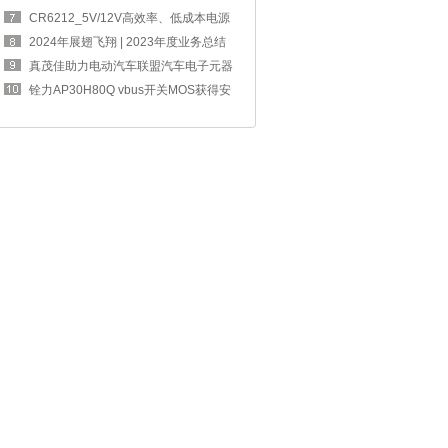
四奖章
CR6212_5V/12V高效率、低成本电源
方案，完
2024年展翅飞翔 | 2023年度业务总结
交流大
真茂佳助力电动汽车联盟汽车电子元器
件工作
铨力AP30H80Q vbus开关MOS获得安
克67W 2C1A