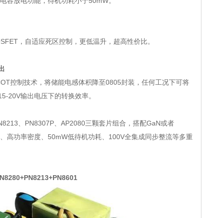
和X电容放电功能，待机功耗小于50mW。
流
能MOSFET，自适应死区控制，更低温升，超高性价比。
宽输出
的COT控制技术，将储能电感体积降至0805封装，任何工况下可将
高15-20V输出电压下的转换效率。
213、PN8307P、AP2080三颗套片组合，搭配GaN或者
稳定度、高功率密度、50mW低待机功耗、100V全集成同步整流等多重
80+PN8213+PN8601