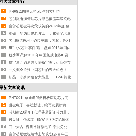
同类文章排行
PN6811图腾无桥pfc控制芯片荣
获“2022全球
芯朋微电源管理芯片早已覆盖车载充电
领域！
喜贺芯朋微再次荣获美的2018年度“创
新供应
重磅！华为自建芯片工厂，紧邻全球最
大芯片
芯朋微20W~90W快充套片方案，亮相
2022亚洲
继“中兴芯片事件”后，盘点2018年国内
十大
魏少军详解2018年中国集成电路IC设
计业发展
昂宝遭并购遇陆反垄断审查，供应链存
在安全
一文概全投资中国芯片的五大难点！
新品！小身体蕴含大能量——GaN氮化
镓USB-P
最新文章资讯
PN7001L单通道低侧栅极驱动芯片无
缝代换 UC
骊微电子 | 喜迁新址，续写发展新篇
章！
芯朋微20周年 | 代理受邀见证芯力量，
共赴
过认证、低成本 | 65W-PD-2C1A氮化
镓设计方
开业大吉 | 深圳市骊微电子-宁波分公
司！
喜贺芯朋微祝靖博士荣获“江苏青年五