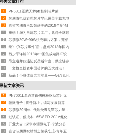
同类文章排行
PN6811图腾无桥pfc控制芯片荣
获“2022全球
芯朋微电源管理芯片早已覆盖车载充电
领域！
喜贺芯朋微再次荣获美的2018年度“创
新供应
重磅！华为自建芯片工厂，紧邻全球最
大芯片
芯朋微20W~90W快充套片方案，亮相
2022亚洲
继“中兴芯片事件”后，盘点2018年国内
十大
魏少军详解2018年中国集成电路IC设
计业发展
昂宝遭并购遇陆反垄断审查，供应链存
在安全
一文概全投资中国芯片的五大难点！
新品！小身体蕴含大能量——GaN氮化
镓USB-P
最新文章资讯
PN7001L单通道低侧栅极驱动芯片无
缝代换 UC
骊微电子 | 喜迁新址，续写发展新篇
章！
芯朋微20周年 | 代理受邀见证芯力量，
共赴
过认证、低成本 | 65W-PD-2C1A氮化
镓设计方
开业大吉 | 深圳市骊微电子-宁波分公
司！
喜贺芯朋微祝靖博士荣获“江苏青年五