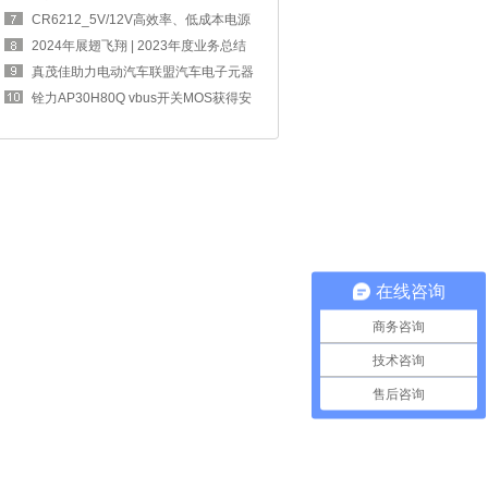
四奖章
CR6212_5V/12V高效率、低成本电源
方案，完
2024年展翅飞翔 | 2023年度业务总结
交流大
真茂佳助力电动汽车联盟汽车电子元器
件工作
铨力AP30H80Q vbus开关MOS获得安
克67W 2C1A
在线咨询
商务咨询
技术咨询
售后咨询