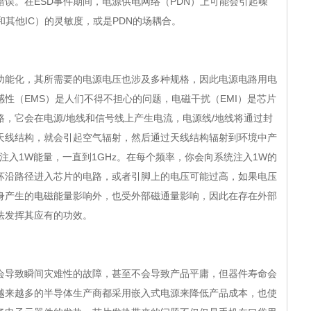
错误。在ESD事件期间，电源供电网络（PDN）上可能会引起噪
PU和其他IC）的灵敏度，或是PDN的场耦合。
能化，其所需要的电源电压也涉及多种规格，因此电源电路用电
性（EMS）是人们不得不担心的问题，电磁干扰（EMI）是芯片
，它会在电源/地线和信号线上产生电流，电源线/地线将通过封
有天线结构，就会引起空气辐射，然后通过天线结构辐射到环境中产
始注入1W能量，一直到1GHz。在每个频率，你会向系统注入1W的
坏沿路径进入芯片的电路，或者引脚上的电压可能过高，如果电压
身产生的电磁能量影响外，也受外部磁通量影响，因此在存在外部
法发挥其应有的功效。
导致瞬间灾难性的故障，甚至不会导致产品平庸，但器件寿命会
越来越多的半导体生产商都采用嵌入式电源来降低产品成本，也使