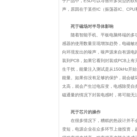
子产品中，ESD可以导致许多类型的软
声，原因在于某些IC（振荡器IC、C
死于磁场对半导体影响
随着智能手机、平板电脑终端的多功
感器的使用数量呈现增加趋势，电磁敏感
向环境发出的噪声，噪声源来自有源电路
装到PCB，如果它看到封装或PCB上
生干扰，能量注入测试是从150kHz开
能量。如果你没有足够的保护，就会破
太高，就会产生过电应变，电感除受自
磁通量的情况下封装电感时，将可能无
死于
芯片的操作
在很多情况下，糟糕的热设计并不会
变短，电源企业在众多环节上做投资，