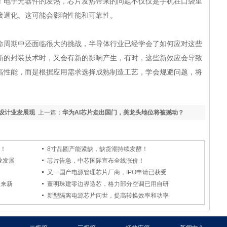
了电子元器件的发热，芯片发热带来的问题不仅仅是手机在口袋里
接退化。这可能会影响性能和可靠性。
周期中还面临很大的挑战，半导体行业已经学会了如何应对这些
新的封装技术时，又会有新的影响产生，有时，这些新效应会导致
高性能，而是根据应用需求选择成熟制造工艺，学会规避问题，将
。
C设计业发展现
上一篇：
华为AI芯片走出国门，美龙头地位将被撼动？
 ！
8寸晶圆产能紧缺，缺货潮持续发酵！
业发展
芯片告急，中芯国际宣布全线涨价！
又一国产电源管理芯片厂商，IPO申请已获受
迎来新
董明珠建零边界造芯，格力部分空调已用自研
！
新型隔离电源芯片问世，提高转换效率和功率