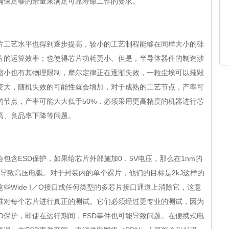
确保足够的余量来满足可靠寿命工作的要求。
工艺水平也得到逐步提高，较小的工艺制程能够在同样大小的硅
片的运算效率；也使得芯片功耗更小。但是，半导体器件的制造涉
缩小也有其物理限制，摩尔定律正在逐渐失效，一粒尘埃可以摧毁
变大，随机失效的可能性就会增加，对于成熟的工艺节点，产率可
新的节点，产率可能大大低于50%，必须采用更高精度的机器进行芯
高、良品率下降等问题。
含ESD保护，如果给芯片外部施加0．5V电压，那么在1nm的
以导致高压电弧。对于封装内的单个裸片，他们的目标是2kJ这样的
些Wide I／O接口或任何类型的多芯片接口通道上消除它，这意
准对每个芯片进行真正的测试。它们必须经过更专业的测试，因为
SD保护，即使在运行期间，ESD事件也可能导致问题。在便携式电