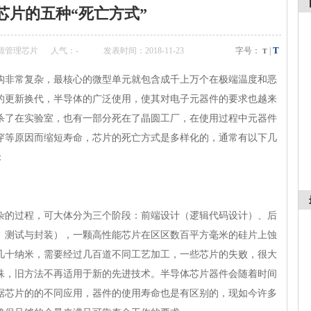
芯片的五种“死亡方式”
T
源管理芯片
人气：
-
发表时间：2018-11-23
字号：
|
T
非常复杂，最核心的微型单元就包含成千上万个在极端温度和恶
的更新换代，半导体的广泛使用，使其对电子元器件的要求也越来
杀了在实验室，也有一部分死在了晶圆工厂，在使用过程中元器件
穿等原因而缩短寿命，芯片的死亡方式是多样化的，通常有以下几
：
的过程，可大体分为三个阶段：前端设计（逻辑代码设计）、后
、测试与封装），一颗高性能芯片在区区数百平方毫米的硅片上蚀
几十纳米，需要经过几百道不同工艺加工，一些芯片的失败，很大
殊，旧方法不再适用于新的先进技术。半导体芯片器件会随着时间
据芯片的的不同应用，器件的使用寿命也是有区别的，现如今许多