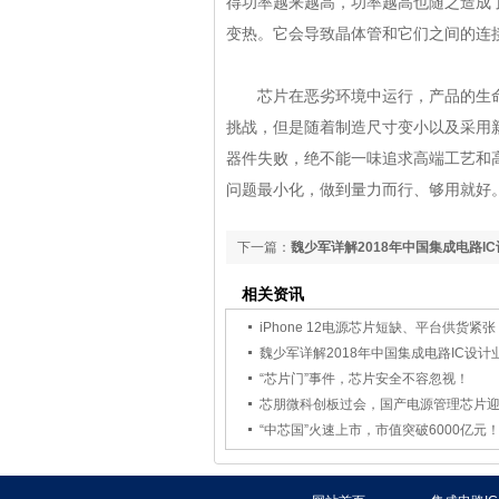
得功率越来越高，功率越高也随之造成
变热。它会导致晶体管和它们之间的连
芯片在恶劣环境中运行，产品的生命
挑战，但是随着制造尺寸变小以及采用
器件失败，绝不能一味追求高端工艺和
问题最小化，做到量力而行、够用就好
下一篇：
魏少军详解2018年中国集成电路I
状
相关资讯
iPhone 12电源芯片短缺、平台供货紧张
魏少军详解2018年中国集成电路IC设计
“芯片门”事件，芯片安全不容忽视！
芯朋微科创板过会，国产电源管理芯片
“中芯国”火速上市，市值突破6000亿元