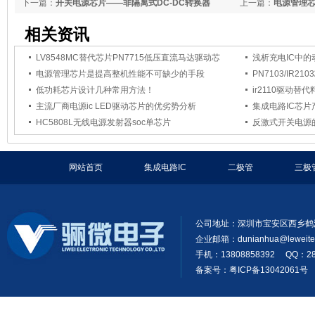
下一篇：
开关电源芯片——非隔离式DC-DC转换器
上一篇：
电源管理
相关资讯
LV8548MC替代芯片PN7715低压直流马达驱动芯
浅析充电IC中
电源管理芯片是提高整机性能不可缺少的手段
PN7103/IR2
低功耗芯片设计几种常用方法！
ir2110驱动替
主流厂商电源ic LED驱动芯片的优劣势分析
集成电路IC芯片
HC5808L无线电源发射器soc单芯片
反激式开关电源
网站首页
集成电路IC
二极管
三极
公司地址：深圳市宝安区西乡鹤
企业邮箱：
dunianhua@leweit
手机：13808858392 QQ：28
备案号：粤ICP备13042061号