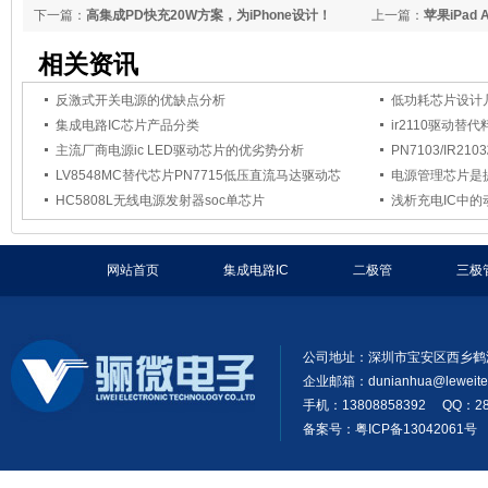
下一篇：
高集成PD快充20W方案，为iPhone设计！
上一篇：
苹果iPad
充的普及！
相关资讯
反激式开关电源的优缺点分析
低功耗芯片设计
集成电路IC芯片产品分类
ir2110驱动替
主流厂商电源ic LED驱动芯片的优劣势分析
PN7103/IR2
LV8548MC替代芯片PN7715低压直流马达驱动芯
电源管理芯片是
HC5808L无线电源发射器soc单芯片
浅析充电IC中
网站首页
集成电路IC
二极管
三极
公司地址：深圳市宝安区西乡鹤
企业邮箱：
dunianhua@leweit
手机：13808858392 QQ：28
备案号：粤ICP备13042061号