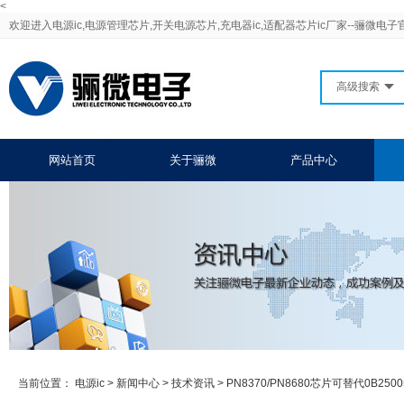
<
欢迎进入电源ic,电源管理芯片,开关电源芯片,充电器ic,适配器芯片ic厂家--骊微电子
高级搜索
网站首页
关于骊微
产品中心
当前位置：
电源ic
>
新闻中心
>
技术资讯
>
PN8370/PN8680芯片可替代0B25