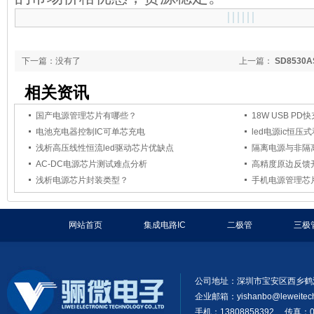
下一篇：没有了
上一篇：
SD853
制器
相关资讯
国产电源管理芯片有哪些？
18W USB P
电池充电器控制IC可单芯充电
led电源ic恒
浅析高压线性恒流led驱动芯片优缺点
隔离电源与非隔
AC-DC电源芯片测试难点分析
高精度原边反馈
浅析电源芯片封装类型？
手机电源管理芯
网站首页
集成电路IC
二极管
三极
公司地址：深圳市宝安区西乡鹤洲
企业邮箱：
yishanbo@leweitec
手机：13808858392 传真：07