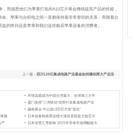
，而据悉他们为苹果打造的A10
芯片
将会继续提高产品的性能，
寿命。苹果与台积电之间一直都保持着非常密切的关系，而随着台
受益的终归还是苹果和我们这些购买苹果设备的消费者。
上一篇：
四川120亿集成电路产业基金如何撬动两大产业活
力
环球晶圆成为中国台湾最大、全球第三大半
厦门发挥“三湾联动”优势打造集成电路产业
越南展会 中山造LED芯片发“强光”
率将接
日本设备制造商业绩大涨其原因是大陆芯片
路产
日本深受汇率影响 2015半导体市场增幅较大