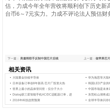
估，力成今年全年营收将顺利创下历史新
台币6～7元实力。力成不评论法人预估财
下一篇：
美邀韩联手反制中国芯片后续
上一篇：
做苹果芯
相关资讯
大陆重金扶植半导体
华为海思等大陆
日本设备订单创8年新高 芯片厂投资火热
韩国LED产业供
世界上最小的晶体管问世：仅分子大小
中国市场是未来
Dialog获三星智能手机AC/DC适配器订单，进
东莞松山湖将成
2016年科技趋势预测
全球半导体闪存行