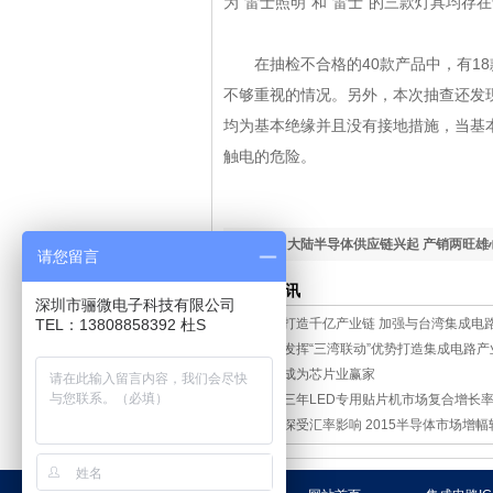
为“雷士照明”和“雷士”的三款灯具均存
在抽检不合格的40款产品中，有18
不够重视的情况。另外，本次抽查还发现
均为基本绝缘并且没有接地措施，当基
触电的危险。
下一篇：
大陆半导体供应链兴起 产销两旺雄
请您留言
相关资讯
深圳市骊微电子科技有限公司
TEL：13808858392 杜S
厦门打造千亿产业链 加强与台湾集成电
厦门发挥“三湾联动”优势打造集成电路产
谁将成为芯片业赢家
未来三年LED专用贴片机市场复合增长
日本深受汇率影响 2015半导体市场增幅