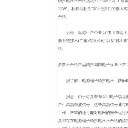
骚扰电压不合格;标称生产单位为“山东雷士照明
11W”、标称商标为“雷士照明”)的嵌
合格。
另外，标称生产企业为“佛山市朗士照
器系统技术(广东)有限公司”以及“佛
格。
多数不合格产品骚扰周围电子设备正常
据了解，电源端子骚扰电压、防触电
据悉，由于灯具普遍采用电子镇流器
产生高频谐波信号，这些高频信号通过
工作，严重的还可能对电网的安全运行及
具都存在电源端子骚扰电压不合格的情况