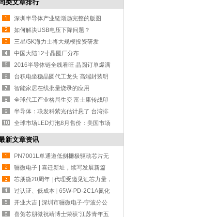
同类文章排行
深圳半导体产业链渐趋完整的版图
如何解决USB电压下降问题？
三星/SK海力士将大规模投资研发
DRAM 市场或
中国大陆12寸晶圆厂分布
2016半导体链全线看旺 晶圆订单爆满
台积电坐稳晶圆代工龙头 高端封装明
年丰收
智能家居在线批量烧录的应用
全球代工产业格局生变 富士康转战印
度
半导体：联发科紫光估计悬了 台湾排
斥陆资
全球市场LED灯泡8月售价：美国市场
价格最
最新文章资讯
PN7001L单通道低侧栅极驱动芯片无
缝代换 UC
骊微电子 | 喜迁新址，续写发展新篇
章！
芯朋微20周年 | 代理受邀见证芯力量，
共赴
过认证、低成本 | 65W-PD-2C1A氮化
镓设计方
开业大吉 | 深圳市骊微电子-宁波分公
司！
喜贺芯朋微祝靖博士荣获“江苏青年五