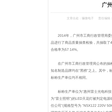
广
文章出处：
骊微电子
责任编辑：a
2014年，广州市工商行政管理局委
品进行了商品质量抽查检验，共抽取了4
合格率为57.14%。
在广州市工商行政管理局公布的抽检
知名制造品牌均在“黑榜”之上。其中，
标称生产单位均不相同。
标称生产单位为“惠州雷士光电科技有限公司”
为“雷士照明”)的LED天花灯被判定
电源
任公司”(规格型号为 “NSX122 220V