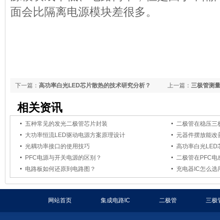
面会比隔离电源模块差很多。
下一篇：
高功率白光LED芯片散热的技术研究分析？
上一篇：
三极管测
相关资讯
五种常见的发光二极管芯片封装
二极管在稳压三
大功率恒流LED驱动电源方案原理设计
元器件摆放能改善
光耦功率接口的使用技巧
高功率白光LE
PFC电源与开关电源的区别？
二极管在PFC
电路板如何还原到电路图？
充电器IC怎么选
网站首页
集成电路IC
二极管
三极