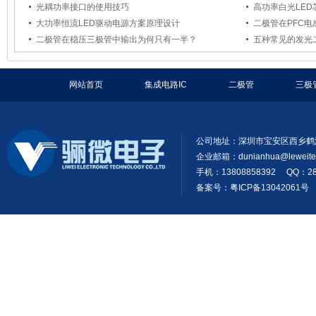
光耦功率接口的使用技巧
高功率白光LE
大功率恒流LED驱动电源方案原理设计
二极管在PFC
二极管在稳压三极管中输出为何只有一半？
五种常见的发光
网站首页
集成电路IC
二极管
三极
公司地址：深圳市宝安区西乡鹤
企业邮箱：
dunianhua@leweit
手机：13808858392 QQ：28
备案号：粤ICP备13042061号