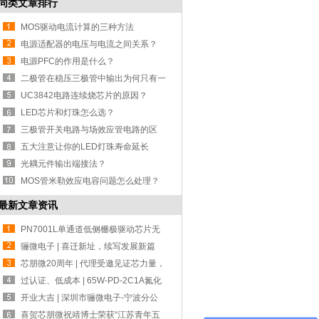
同类文章排行
MOS驱动电流计算的三种方法
电源适配器的电压与电流之间关系？
电源PFC的作用是什么？
二极管在稳压三极管中输出为何只有一
半？
UC3842电路连续烧芯片的原因？
LED芯片和灯珠怎么选？
三极管开关电路与场效应管电路的区
别？
五大注意让你的LED灯珠寿命延长
光耦元件输出端接法？
MOS管米勒效应电容问题怎么处理？
最新文章资讯
PN7001L单通道低侧栅极驱动芯片无
缝代换 UC
骊微电子 | 喜迁新址，续写发展新篇
章！
芯朋微20周年 | 代理受邀见证芯力量，
共赴
过认证、低成本 | 65W-PD-2C1A氮化
镓设计方
开业大吉 | 深圳市骊微电子-宁波分公
司！
喜贺芯朋微祝靖博士荣获“江苏青年五