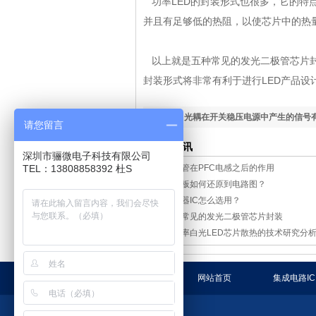
功率LED的封装形式也很多，它的特
并且有足够低的热阻，以使芯片中的热
以上就是五种常见的发光
二极管
芯片
封装形式将非常有利于进行LED产品设
下一篇：
光耦在开关稳压电源中产生的信号
请您留言
相关资讯
深圳市骊微电子科技有限公司
TEL：13808858392 杜S
二极管在PFC电感之后的作用
电路板如何还原到电路图？
充电器IC怎么选用？
五种常见的发光二极管芯片封装
高功率白光LED芯片散热的技术研究分
网站首页
集成电路IC