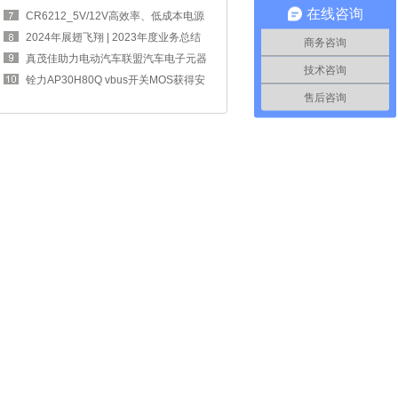
在线咨询
四奖章
CR6212_5V/12V高效率、低成本电源
方案，完
2024年展翅飞翔 | 2023年度业务总结
商务咨询
交流大
真茂佳助力电动汽车联盟汽车电子元器
技术咨询
件工作
铨力AP30H80Q vbus开关MOS获得安
售后咨询
克67W 2C1A