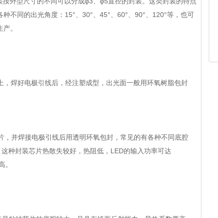
装按外型尺寸的不同可以分成φ3、φ5直径的封装。这类封装的特点
同的出光角度：15°、30°、45°、60°、90°、120°等，也可
生产。
上，焊好电极引线后，经注塑成型，出光面一般用环氧树脂包封
片，并焊接电极引线后用透明环氧包封，常见的有各种不同底腔
，这种封装芯片热散失较好，热阻低，LED的输入功率可达
较高。