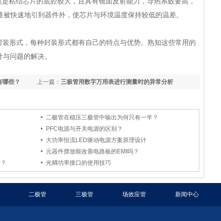
点是粘结芯片的底腔较大，且具有镜面反射能力，导热系数要高，
量被快速地引到器件外，使芯片与环境温度保持较低的温差。
封装形式，每种封装形式都有自己的特点与优势。熟知这些常用的
计与问题的解决。
有哪些？
上一篇：
三极管用数字万用表进行测量时的异常分析
二极管在稳压三极管中输出为何只有一半？
PFC电源与开关电源的区别？
大功率恒流LED驱动电源方案原理设计
元器件摆放能改善电路板的EMI吗？
析？
光耦功率接口的使用技巧
二极管
三极管
场效应管
新闻中心