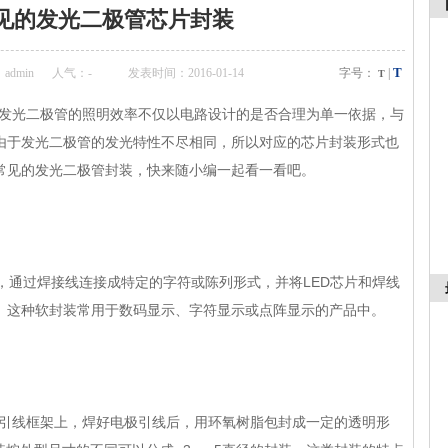
见的发光二极管芯片封装
T
dmin
人气：
-
发表时间：2016-01-14
字号：
|
T
发光二极管的照明效率不仅以电路设计的是否合理为单一依据，与
由于发光二极管的发光特性不尽相同，所以对应的芯片封装形式也
常见的发光二极管封装，快来随小编一起看一看吧。
，通过焊接线连接成特定的字符或陈列形式，并将LED芯片和焊线
。这种软封装常用于数码显示、字符显示或点阵显示的产品中。
列引线框架上，焊好电极引线后，用环氧树脂包封成一定的透明形