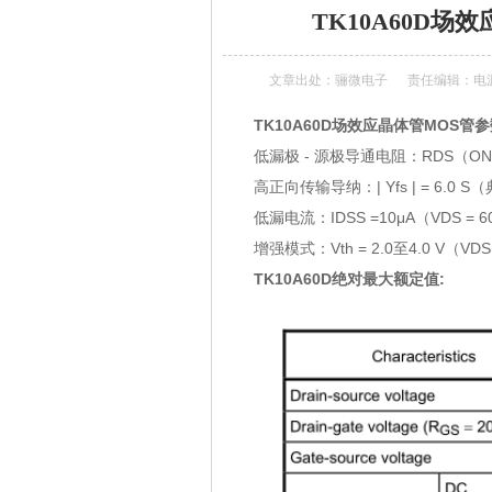
TK10A60D
文章出处：
骊微电子
责任编辑：电
TK10A60D
场效应晶体管MOS管参
低漏极 - 源极导通电阻：RDS（ON）
高正向传输导纳：| Yfs | = 6.0 S
低漏电流：IDSS =10μA（VDS = 60
增强模式：Vth = 2.0至4.0 V（VDS = 
TK10A60D绝对最大额定值: