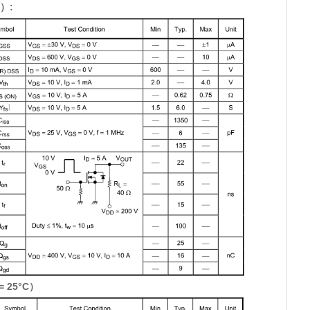
）:
 25°C）