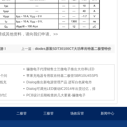
册或其他资料，请向我们申请。>>
闲游！
上一篇：
diodes原装SDT30100CT大功率肖特基二极管特价
促销
骊微电子代理销售士兰微电子推出大功率LED
八个问
苹果充电器专用双肖特基二极管SBR10U45SP5
无线充
Dialog推出新电源管理产品 进军白色家电市
Dialog可调光LED驱动IC2014年出货过亿，排
替代C
PCB设计后期检查的几大要素-骊微电子
二极管
三极管
场效应管
新闻中心