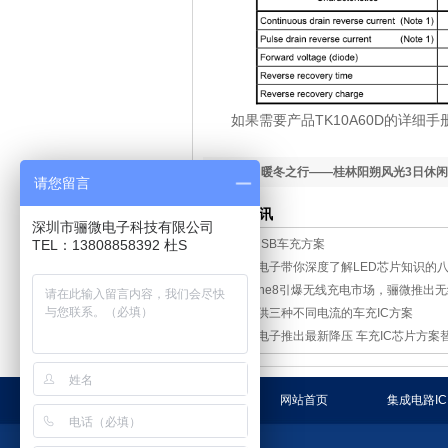
如果需要产品TK10A60D的详细手
下一篇：
暖冬之行——桂林阳朔风光3日休
请您留言
相关资讯
深圳市骊微电子科技有限公司
TEL：13808858392 杜S
3口USB车充方案
骊微电子带你深度了解LED芯片知识的
iPhone8引爆无线充电市场，骊微推出
能提供三种不同电流的车充IC方案
骊微电子推出最新降压 车充IC芯片方案
网站首页
集成电路IC