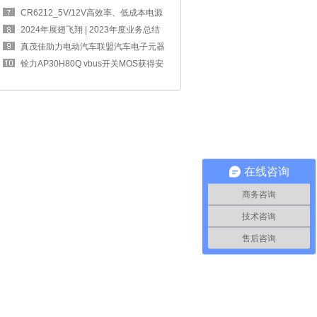
四奖章
CR6212_5V/12V高效率、低成本电源
方案，完
2024年展翅飞翔 | 2023年度业务总结
交流大
真茂佳助力电动汽车联盟汽车电子元器
件工作
铨力AP30H80Q vbus开关MOS获得安
克67W 2C1A
在线咨询
商务咨询
技术咨询
售后咨询