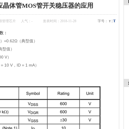
场效应晶体管MOS管开关稳压器的应用
T
源管理芯片
人气：
-
发表时间：2018-11-28
字号：
|
T
数：
=0.62Ω（典型值）
（典型值）
0 V）
10 V，ID = 1 mA）