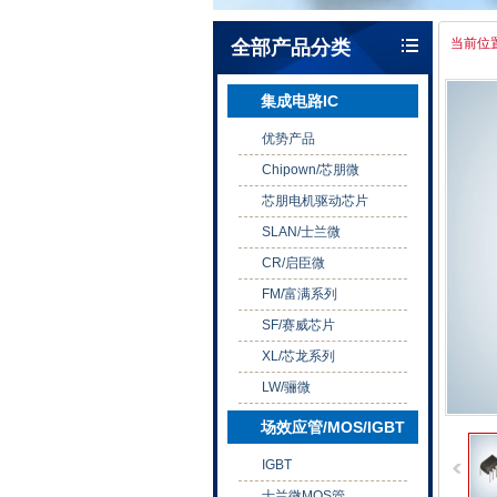
当前位置
全部产品分类
集成电路IC
优势产品
Chipown/芯朋微
芯朋电机驱动芯片
SLAN/士兰微
CR/启臣微
FM/富满系列
SF/赛威芯片
XL/芯龙系列
LW/骊微
场效应管/MOS/IGBT
IGBT
士兰微MOS管