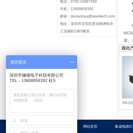
电话：0755-23087599
■
手机：13808858392
■ 
邮箱：dunianhua@leweitech.com
地址：深圳市宝安区西乡鹤洲恒丰
PN
工业城B11栋5楼东
MO
请。>
跟此
请您留言
深圳市骊微电子科技有限公司
TEL：13808858392 杜S
PN70
网站首页
集成电路IC