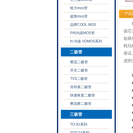
铨力mos管
产品
超致mos管
PN
品牌COOL MOS
该芯
P/N沟道MOS管
短路
N-沟道 VDMOS系列
耗结
二极管
保证
进的
整流二极管
开关二极管
PN
TVS二极管
■内
肖特基二极管
■ 
快速恢复二极管
■ 
整流桥二极管
■ 
■ 
三极管
■ 
TO-92系列
■
SOT-23系列