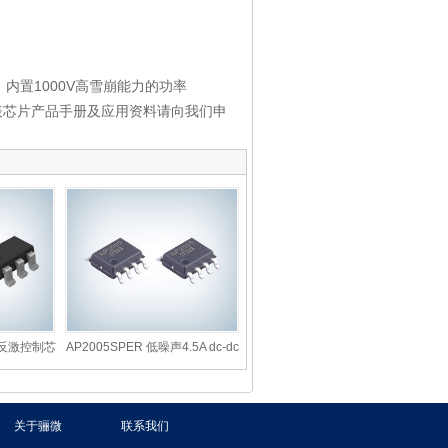
W，内置1000V高雪崩能力的功率
电表芯片产品手册及应用资料请向我们申
成本反激控制芯
AP2005SPER 低噪声4.5A dc-dc
升
关于骊微
联系我们