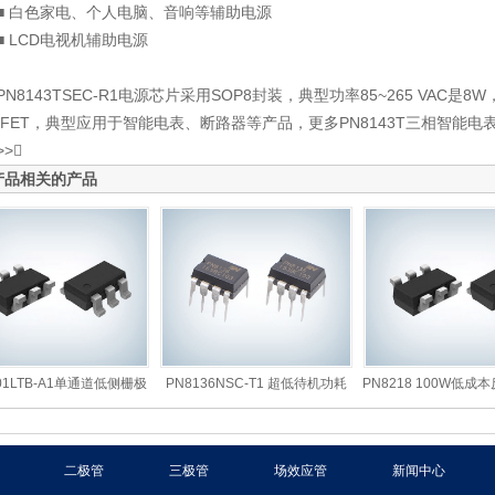
 白色家电、个人电脑、音响等辅助电源
LCD电视机辅助电源
8143TSEC-R1电源芯片采用SOP8封装，典型功率85~265 VAC是8
SFET，典型应用于智能电表、断路器等产品，更多PN8143T三相智能
>
产品相关的产品
01LTB-A1单通道低侧栅极
PN8136NSC-T1 超低待机功耗
PN8218 100W低
驱动
12v1a
片
二极管
三极管
场效应管
新闻中心