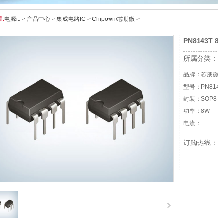
:
电源ic
>
产品中心
>
集成电路IC
>
Chipown/芯朋微
>
PN8143
所属分类：
品牌：芯朋
型号：PN814
封装：SOP8
功率：8W
电流：
订购热线：