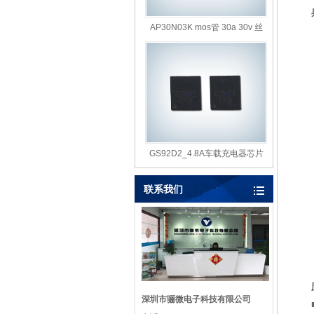
典
AP30N03K mos管 30a 30v 丝
印:30
GS92D2_4.8A车载充电器芯片
GS92
联系我们
应
深圳市骊微电子科技有限公司
■