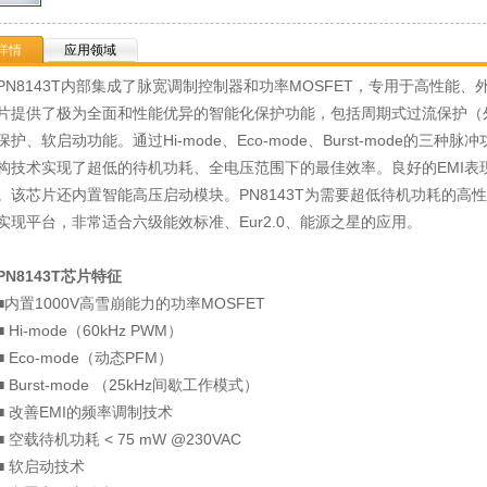
详情
应用领域
8143T内部集成了脉宽调制控制器和功率MOSFET，专用于高性能
片提供了极为全面和性能优异的智能化保护功能，包括周期式过流保护（
保护、软启动功能。通过Hi-mode、Eco-mode、Burst-mode的
构技术实现了超低的待机功耗、全电压范围下的最佳效率。良好的EMI表现由频率
。该芯片还内置智能高压启动模块。PN8143T为需要超低待机功耗的高
实现平台，非常适合六级能效标准、Eur2.0、能源之星的应用。
8143T芯片特征
置1000V高雪崩能力的功率MOSFET
Hi-mode（60kHz PWM）
Eco-mode（动态PFM）
Burst-mode （25kHz间歇工作模式）
改善EMI的频率调制技术
空载待机功耗 < 75 mW @230VAC
 软启动技术