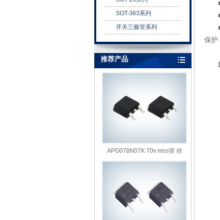
■
SOT-363系列
■
开关三极管系列
■ 
保护
推荐产品
封
APG078N07K 70v mos管 丝
印:G078