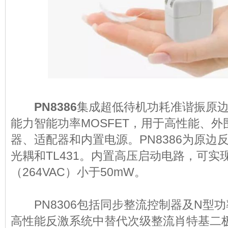
PN8386
集成超低待机功耗准谐振原边
能力智能功率MOSFET，用于高性能、
器、适配器和内置电源。PN8386为原边
光耦和TL431。内置高压启动电路，可实
（264VAC）小于50mW。
PN8306包括同步整流控制器及N型功率
高性能反激系统中替代次级整流肖特基二极管