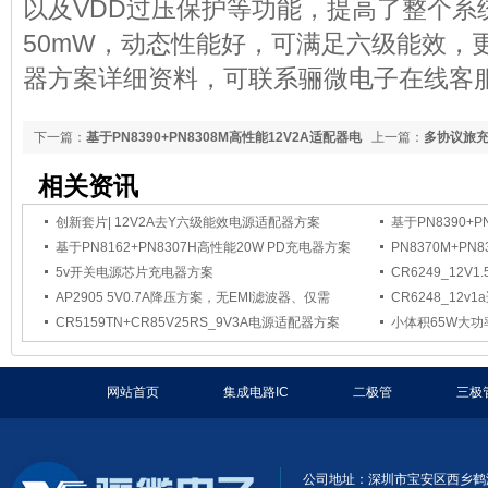
以及VDD过压保护等功能，提高了整个系
50mW，动态性能好，可满足六级能效，更
器方案详细资料，可联系骊微电子在线客
下一篇：
基于PN8390+PN8308M高性能12V2A适配器电
上一篇：
多协议旅
源方案
相关资讯
创新套片| 12V2A去Y六级能效电源适配器方案
基于PN8390+
基于PN8162+PN8307H高性能20W PD充电器方案
PN8370M+PN
5v开关电源芯片充电器方案
CR6249_12V
AP2905 5V0.7A降压方案，无EMI滤波器、仅需
CR6248_12v
CR5159TN+CR85V25RS_9V3A电源适配器方案
小体积65W大
网站首页
集成电路IC
二极管
三极
公司地址：深圳市宝安区西乡鹤