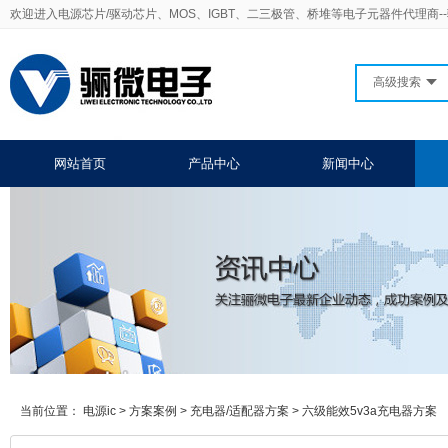
欢迎进入电源芯片/驱动芯片、MOS、IGBT、二三极管、桥堆等电子元器件代理商-
高级搜索
网站首页
产品中心
新闻中心
当前位置：
电源ic
>
方案案例
>
充电器/适配器方案
>
六级能效5v3a充电器方案