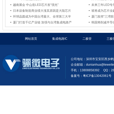
越南展会 中山造LED芯片发“强光”
未来三年LED
日本设备制造商业绩大涨其原因是大陆芯片
谁将成为芯片业
环球晶圆成为中国台湾最大、全球第三大半
厦门发挥“三湾
厦门打造千亿产业链 加强与台湾集成电路产
韩国将削减半导
网站首页
集成电路IC
二极管
三极
公司地址：深圳市宝安区西乡鹤
企业邮箱：
dunianhua@leweit
手机：13808858392 QQ：28
备案号：粤ICP备13042061号