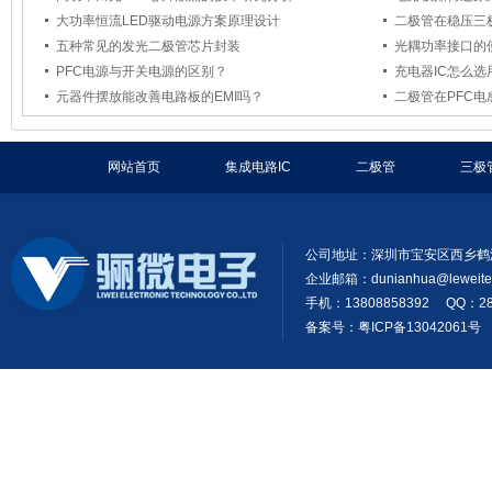
大功率恒流LED驱动电源方案原理设计
二极管在稳压三
五种常见的发光二极管芯片封装
光耦功率接口的
PFC电源与开关电源的区别？
充电器IC怎么选
元器件摆放能改善电路板的EMI吗？
二极管在PFC
网站首页
集成电路IC
二极管
三极
公司地址：深圳市宝安区西乡鹤
企业邮箱：
dunianhua@leweit
手机：13808858392 QQ：28
备案号：粤ICP备13042061号