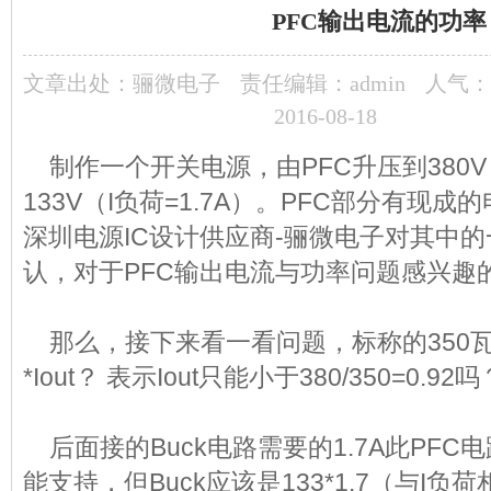
PFC输出电流的功率
文章出处：
骊微电子
责任编辑：admin
人气：
2016-08-18
制作一个开关电源，由PFC升压到380V
133V（I负荷=1.7A）。PFC部分有现成
深圳
电源IC
设计供应商-骊微电子对其中
认，对于PFC输出电流与功率问题感兴趣
那么，接下来看一看问题，标称的350瓦是
*Iout？ 表示Iout只能小于380/350=0.92吗
后面接的Buck电路需要的1.7A此PFC
能支持，但Buck应该是133*1.7（与I负荷