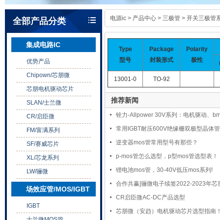
电源ic
>
产品中心
>
三极管
>
开关三极管
全部产品分类
集成电路IC
Type
Package
Polarity
型号
封装形式
极性
优势产品
Chipown/芯朋微
13001-0
TO-92
芯朋电机驱动芯片
推荐新闻
SLAN/士兰微
铨力-Allpower 30V系列：电机驱动、bm
CR/启臣微
常用IGBT耐压600V绝缘栅双极型晶体
FM/富满系列
逆变器mos管常用型号有那些？
SF/赛威芯片
p-mos管怎么选型，p型mos管选型表！
XL/芯龙系列
锂电池mos管，30-40V低压mos系列!
LW/骊微
合作共赢|骊微电子续签2022-2023年
场效应管/MOS/IGBT
CR启臣微AC-DC产品选型
IGBT
芯朋微（安趋）电机驱动芯片选型指南
士兰微MOS管