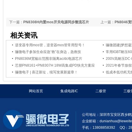
下一篇：
PN8308H内置mos开关电源同步整流芯片
上一篇：
PN804
相关资讯
逆变器专用mos管，逆变器mos管常用型号！
骊微团建|梦想凝
骊微电子参加生命应急“救”在身边，急救技
常用IGBT耐压
PN8036M宽输出范围非隔离ac/dc电源芯片
200V高耐压D
芯朋PN8161+PN8307H 18W高集成PD快充方案应
2021年春节放
骊微电子 | 喜迁新址，续写发展新篇章！
低成本低功耗无线
网站首页
集成电路IC
二极管
三极
公司地址：深圳市宝安区西乡鹤
企业邮箱：
dunianhua@leweit
手机：13808858392 QQ：28